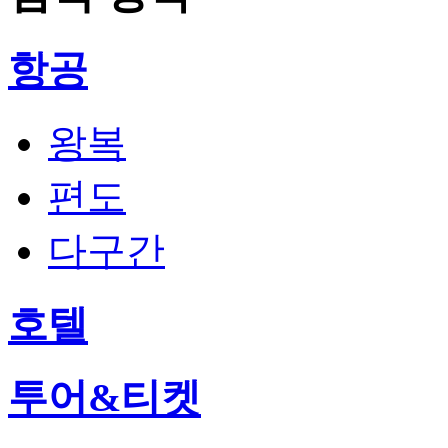
항공
왕복
편도
다구간
호텔
투어&티켓