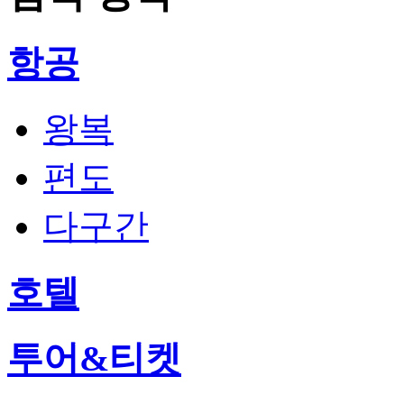
항공
왕복
편도
다구간
호텔
투어&티켓