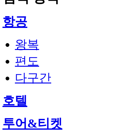
항공
왕복
편도
다구간
호텔
투어&티켓