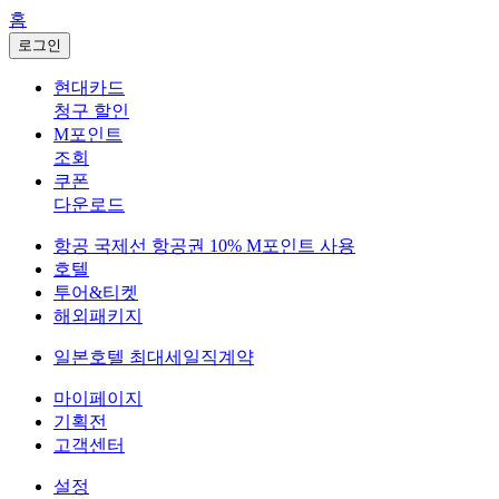
홈
로그인
현대카드
청구 할인
M포인트
조회
쿠폰
다운로드
항공
국제선 항공권 10% M포인트 사용
호텔
투어&티켓
해외패키지
일본호텔 최대세일
직계약
마이페이지
기획전
고객센터
설정