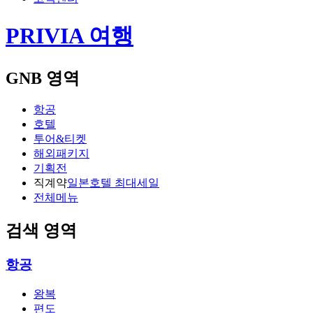
PRIVIA 여행
GNB 영역
항공
호텔
투어&티켓
해외패키지
기획전
직계약
일본호텔 최대세일
전체메뉴
검색 영역
항공
왕복
편도