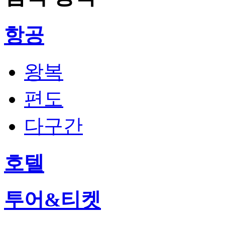
항공
왕복
편도
다구간
호텔
투어&티켓