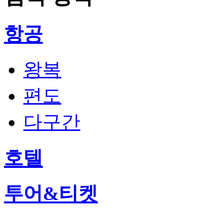
항공
왕복
편도
다구간
호텔
투어&티켓