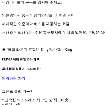
네임타이틀의 문구를 입력해 주세요.
인천광역시 중구 영종해안남로 321번길 208
세계적인 수준의 서비스를 제공하는 호텔
서해와 인접해 있는 주요 항구도시에 위치해 있어요. 수많은 섬
▣ [클럽 라운지 포함] 1 King Bed Club King
PRIVIA 여행 최대
13%
혜택
최대 혜택 적용 시
322,900
원~
예약하러 가기
그랜드 클럽 라운지
* 신속한 익스프레스
체크인 및 체크아웃
* 위치
12층