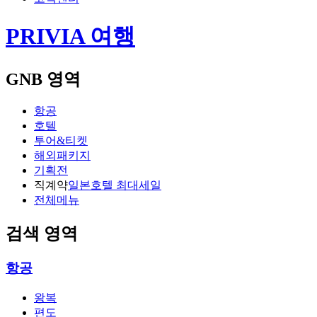
PRIVIA 여행
GNB 영역
항공
호텔
투어&티켓
해외패키지
기획전
직계약
일본호텔 최대세일
전체메뉴
검색 영역
항공
왕복
편도