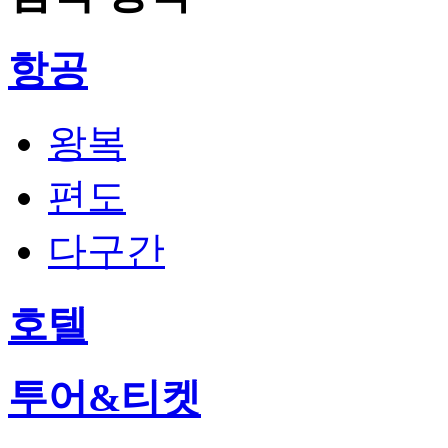
항공
왕복
편도
다구간
호텔
투어&티켓