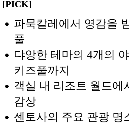
[PICK]
파묵칼레에서 영감을 
풀
댜앙한 테마의 4개의 
키즈풀까지
객실 내 리조트 월드에
감상
센토사의 주요 관광 명