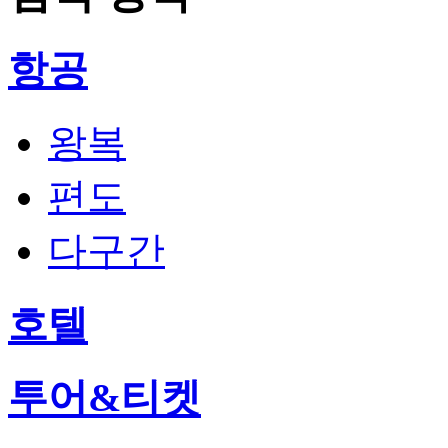
항공
왕복
편도
다구간
호텔
투어&티켓