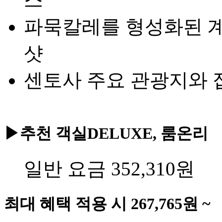
파묵칼레를 형성화된 
샷
센토사 주요 관광지와 
▶추천 객실
DELUXE, 룸온리
일반 요금
352,310
원
최대 혜택 적용 시
267,765
원 ~