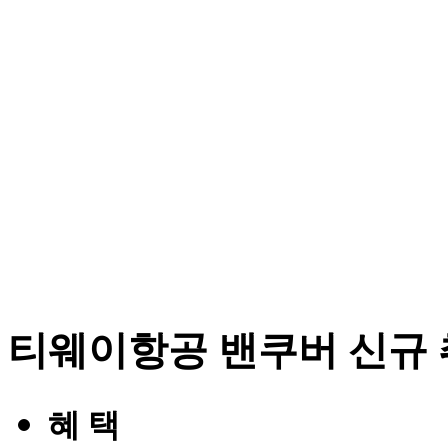
티웨이항공 밴쿠버 신규 
혜
택