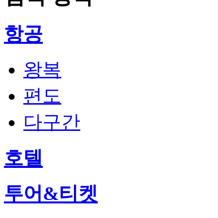
항공
왕복
편도
다구간
호텔
투어&티켓