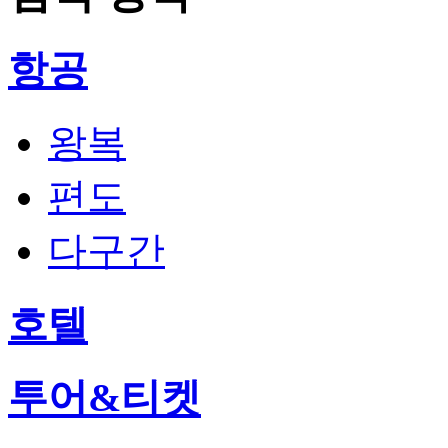
항공
왕복
편도
다구간
호텔
투어&티켓